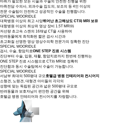
마취가 필요한 모든 시술과 수술의 안전한 진행을 위한
마취전담 수의사, 외과수술 집도의, 보조의 등 4인 이상의
전문 수술팀이 안전하고 성공적인 수술을 진행합니다.
SPECIAL
WOORIDLE
대학병원 이상의 최고 사양
뛰어난 초고해상도 CT와 MRI 보유
대항병원 이상의 최상위 영상 장비 1.5T MRI와
저선량 초고속 스캔의 16채널 CT을 사용하여
반려동물에게 최적화된 짧은 검사 시간과
초고화질 선명한 영상 영상수의학 전문가의 정확한 진단
SPECIAL
WOORIDLE
검사, 수술, 항암치료
ONE STEP 진료 시스템
진단부터 수술, 입원, 재활, 항암치료까지 한번에 진행하는
ONE STEP 진료 시스템으로 CT와 MRI로 정확히
진단함과 동시 수술팀에서 수술이 가능합니다.
SPECIAL
WOORIDLE
서남부 최대의 500평대 규모
호텔급 병원 인테리어와 컨시어지
소형견, 노령견, 대형견 아이들의 각각의
성향에 맞는 독립된 공간과 넓은 500평대 규모로
반려동물과 보호자님이 편안한 공간을 위해
호텔급 병원 인테리어와 컨시어지를 자랑합니다.