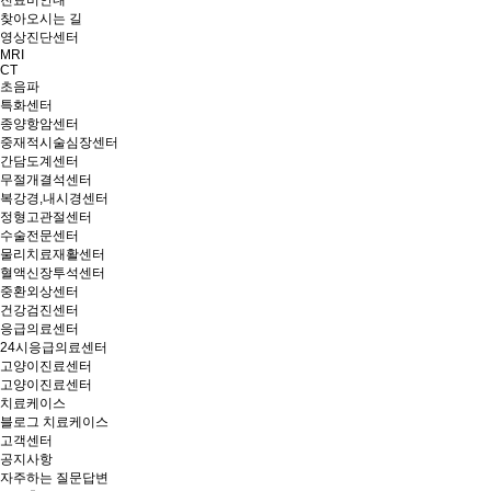
진료비안내
찾아오시는 길
영상진단센터
MRI
CT
초음파
특화센터
종양항암센터
중재적시술심장센터
간담도계센터
무절개결석센터
복강경,내시경센터
정형고관절센터
수술전문센터
물리치료재활센터
혈액신장투석센터
중환외상센터
건강검진센터
응급의료센터
24시응급의료센터
고양이진료센터
고양이진료센터
치료케이스
블로그 치료케이스
고객센터
공지사항
자주하는 질문답변