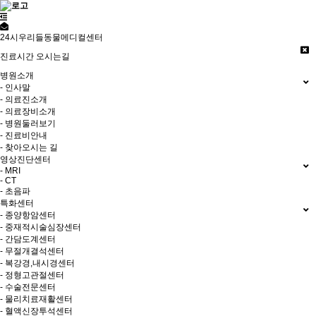
24시우리들동물메디컬센터
진료시간
오시는길
병원소개
- 인사말
- 의료진소개
- 의료장비소개
- 병원둘러보기
- 진료비안내
- 찾아오시는 길
영상진단센터
- MRI
- CT
- 초음파
특화센터
- 종양항암센터
- 중재적시술심장센터
- 간담도계센터
- 무절개결석센터
- 복강경,내시경센터
- 정형고관절센터
- 수술전문센터
- 물리치료재활센터
- 혈액신장투석센터