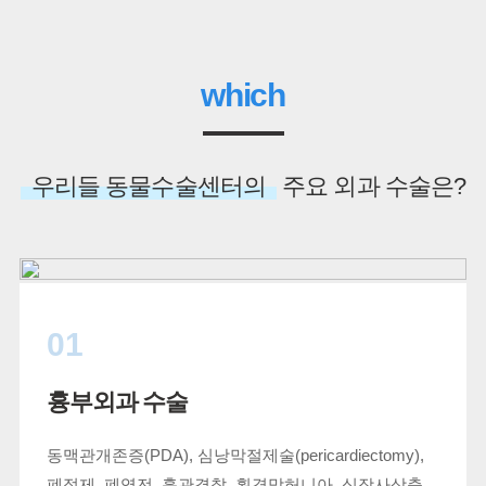
which
우리들 동물수술센터의
주요 외과 수술은?
01
흉부외과 수술
동맥관개존증(PDA), 심낭막절제술(pericardiectomy),
폐절제, 폐염전, 흉관결찰, 횡격막허니아, 심장사상충