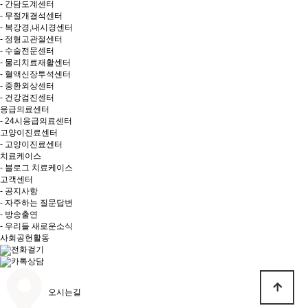
- 간담도계센터
- 무절개결석센터
- 복강경,내시경센터
- 정형고관절센터
- 수술전문센터
- 물리치료재활센터
- 혈액신장투석센터
- 중환외상센터
- 건강검진센터
응급의료센터
- 24시응급의료센터
고양이진료센터
- 고양이진료센터
치료케이스
- 블로그 치료케이스
고객센터
- 공지사항
- 자주하는 질문답변
- 방송출연
- 우리들 새로운소식
사회공헌활동
전화걸기
카톡상담
오시는길