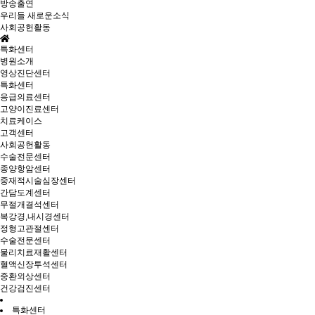
방송출연
우리들 새로운소식
사회공헌활동
특화센터
병원소개
영상진단센터
특화센터
응급의료센터
고양이진료센터
치료케이스
고객센터
사회공헌활동
수술전문센터
종양항암센터
중재적시술심장센터
간담도계센터
무절개결석센터
복강경,내시경센터
정형고관절센터
수술전문센터
물리치료재활센터
혈액신장투석센터
중환외상센터
건강검진센터
특화센터