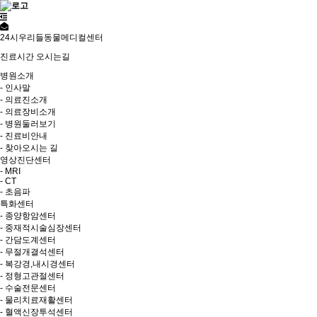
24시우리들동물메디컬센터
진료시간
오시는길
병원소개
- 인사말
- 의료진소개
- 의료장비소개
- 병원둘러보기
- 진료비안내
- 찾아오시는 길
영상진단센터
- MRI
- CT
- 초음파
특화센터
- 종양항암센터
- 중재적시술심장센터
- 간담도계센터
- 무절개결석센터
- 복강경,내시경센터
- 정형고관절센터
- 수술전문센터
- 물리치료재활센터
- 혈액신장투석센터