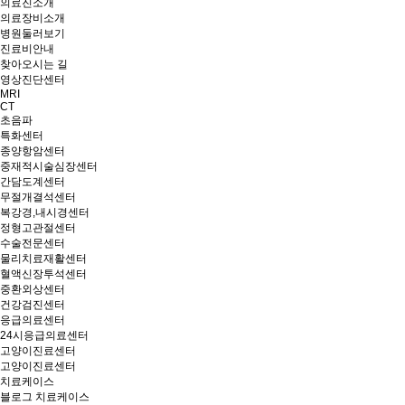
의료진소개
의료장비소개
병원둘러보기
진료비안내
찾아오시는 길
영상진단센터
MRI
CT
초음파
특화센터
종양항암센터
중재적시술심장센터
간담도계센터
무절개결석센터
복강경,내시경센터
정형고관절센터
수술전문센터
물리치료재활센터
혈액신장투석센터
중환외상센터
건강검진센터
응급의료센터
24시응급의료센터
고양이진료센터
고양이진료센터
치료케이스
블로그 치료케이스